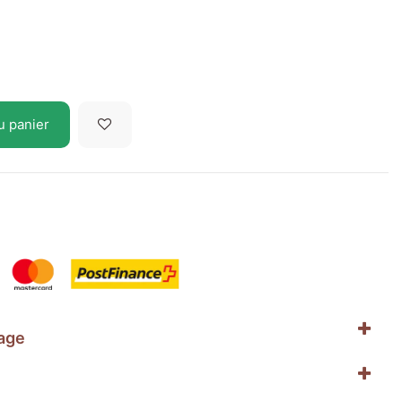
u panier
age
e