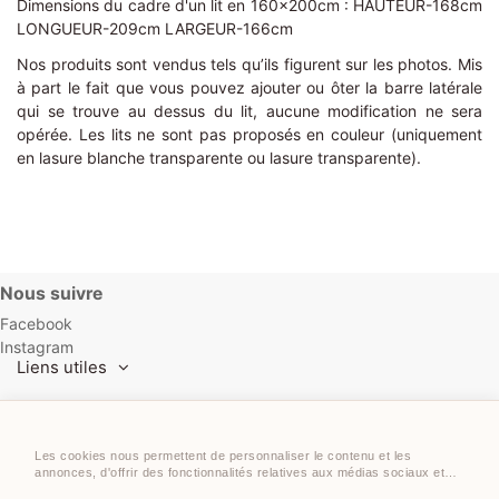
Dimensions du cadre d'un lit en 160x200cm : HAUTEUR-168cm
LONGUEUR-209cm LARGEUR-166cm
Nos produits sont vendus tels qu’ils figurent sur les photos. Mis
à part le fait que vous pouvez ajouter ou ôter la barre latérale
qui se trouve au dessus du lit, aucune modification ne sera
opérée. Les lits ne sont pas proposés en couleur (uniquement
en lasure blanche transparente ou lasure transparente).
Nous suivre
Facebook
Instagram
Liens utiles
Contact us
Les cookies nous permettent de personnaliser le contenu et les
annonces, d'offrir des fonctionnalités relatives aux médias sociaux et
d'analyser notre trafic. Nous partageons également des informations sur
Support technique par
Webie.ch